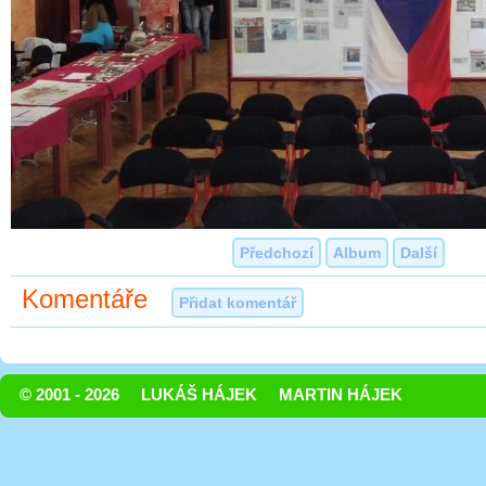
Předchozí
Album
Další
Komentáře
Přidat komentář
© 2001 - 2026
LUKÁŠ HÁJEK
MARTIN HÁJEK