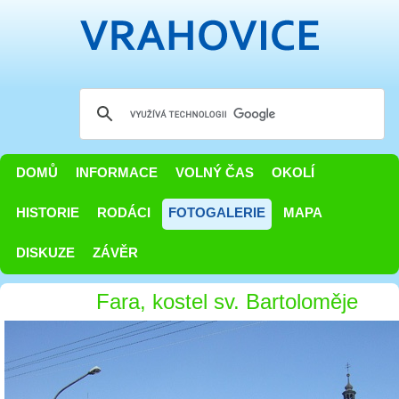
DOMŮ
INFORMACE
VOLNÝ ČAS
OKOLÍ
HISTORIE
RODÁCI
FOTOGALERIE
MAPA
DISKUZE
ZÁVĚR
Fara, kostel sv. Bartoloměje