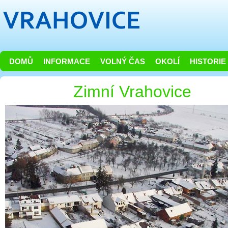
DOMŮ
INFORMACE
VOLNÝ ČAS
OKOLÍ
HISTORIE
Zimní Vrahovice