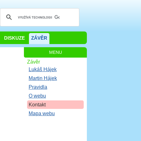
DISKUZE
ZÁVĚR
MENU
Závěr
Lukáš Hájek
Martin Hájek
Pravidla
O webu
Kontakt
Mapa webu