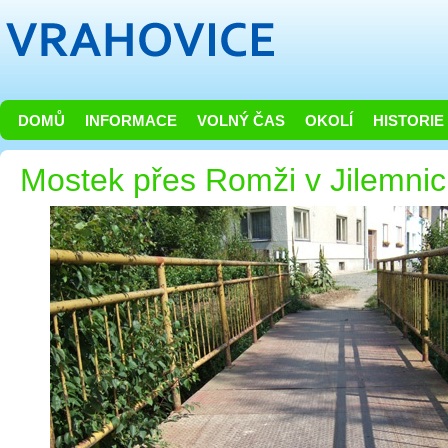
DOMŮ
INFORMACE
VOLNÝ ČAS
OKOLÍ
HISTORIE
Mostek přes Romži v Jilemnick