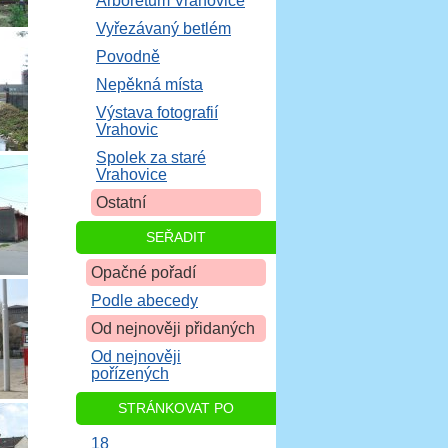
Arboretum Vrahovice
Vyřezávaný betlém
Povodně
Nepěkná místa
Výstava fotografií
Vrahovic
Spolek za staré
Vrahovice
Ostatní
SEŘADIT
Opačné pořadí
Podle abecedy
Od nejnověji přidaných
Od nejnověji
pořízených
STRÁNKOVAT PO
18