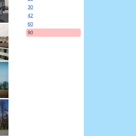
30
42
60
90