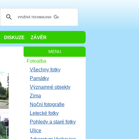
DISKUZE
ZÁVĚR
MENU
Fotoalba
Všechny fotky
Památky
Významné objekty
Zima
Noční fotografie
Letecké fotky
Pohledy a staré fotky
Ulice