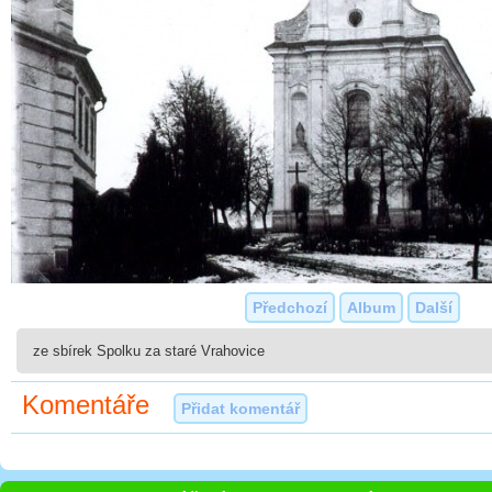
Předchozí
Album
Další
ze sbírek Spolku za staré Vrahovice
Komentáře
Přidat komentář