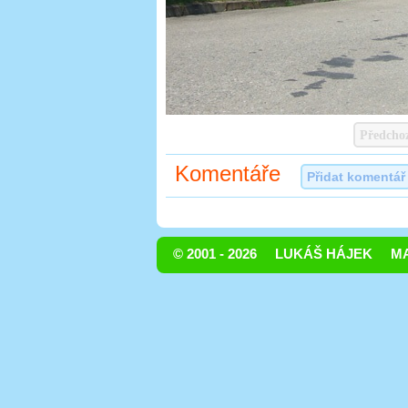
Předcho
Komentáře
Přidat komentář
© 2001 - 2026
LUKÁŠ HÁJEK
MA