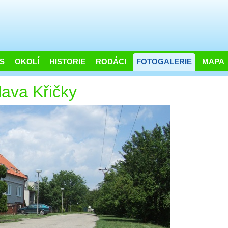
S
OKOLÍ
HISTORIE
RODÁCI
FOTOGALERIE
MAPA
lava Křičky