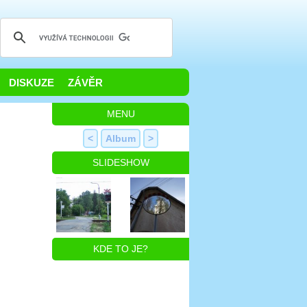
DISKUZE
ZÁVĚR
MENU
<
Album
>
SLIDESHOW
KDE TO JE?